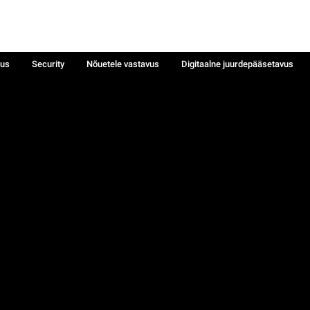
sus
Security
Nõuetele vastavus
Digitaalne juurdepääsetavus