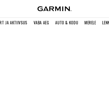
RT JA AKTIIVSUS
VABA AEG
AUTO & KODU
MERELE
LEN