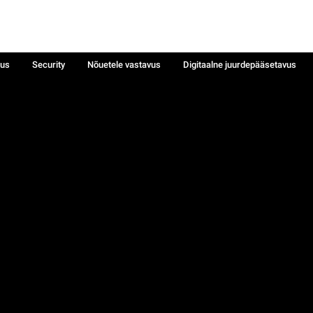
sus
Security
Nõuetele vastavus
Digitaalne juurdepääsetavus