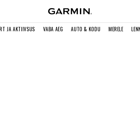
RT JA AKTIIVSUS
VABA AEG
AUTO & KODU
MERELE
LEN