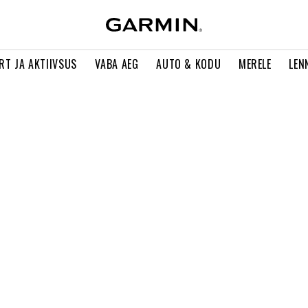
RT JA AKTIIVSUS
VABA AEG
AUTO & KODU
MERELE
LEN