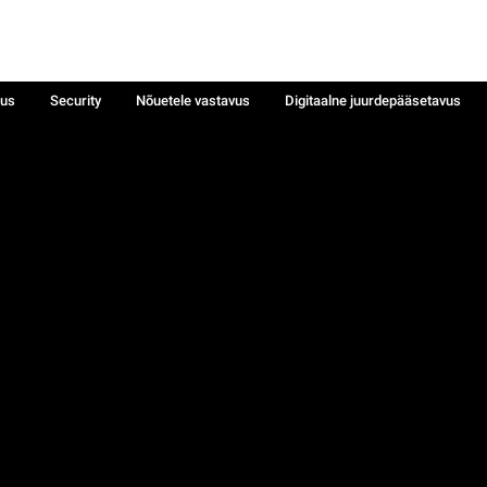
sus
Security
Nõuetele vastavus
Digitaalne juurdepääsetavus