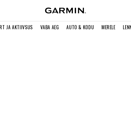
RT JA AKTIIVSUS
VABA AEG
AUTO & KODU
MERELE
LEN