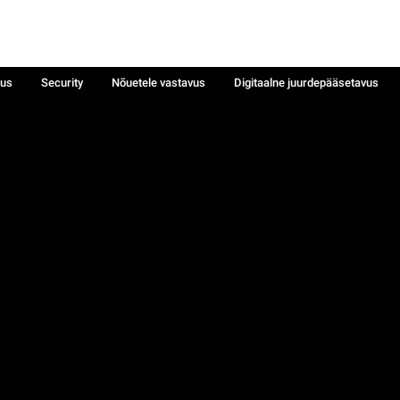
sus
Security
Nõuetele vastavus
Digitaalne juurdepääsetavus