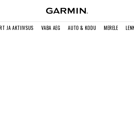
RT JA AKTIIVSUS
VABA AEG
AUTO & KODU
MERELE
LEN