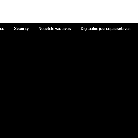
sus
Security
Nõuetele vastavus
Digitaalne juurdepääsetavus