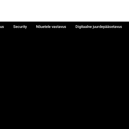
sus
Security
Nõuetele vastavus
Digitaalne juurdepääsetavus