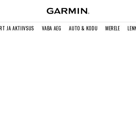
RT JA AKTIIVSUS
VABA AEG
AUTO & KODU
MERELE
LEN