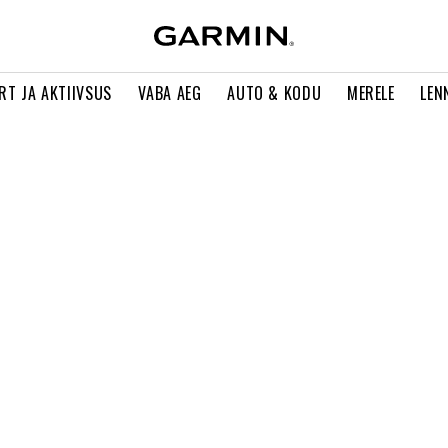
RT JA AKTIIVSUS
VABA AEG
AUTO & KODU
MERELE
LEN