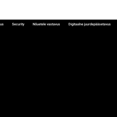
sus
Security
Nõuetele vastavus
Digitaalne juurdepääsetavus