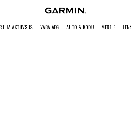
RT JA AKTIIVSUS
VABA AEG
AUTO & KODU
MERELE
LEN