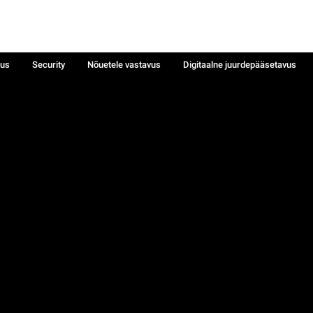
sus
Security
Nõuetele vastavus
Digitaalne juurdepääsetavus