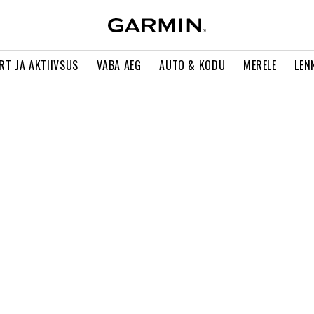
RT JA AKTIIVSUS
VABA AEG
AUTO & KODU
MERELE
LEN