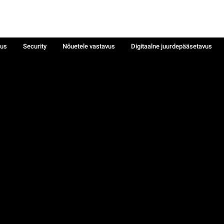
sus
Security
Nõuetele vastavus
Digitaalne juurdepääsetavus