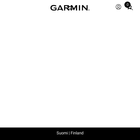
0
Total
items
in
cart:
0
Suomi | Finland