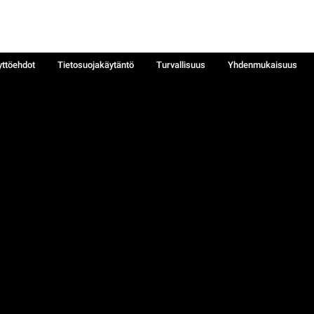
yttöehdot
Tietosuojakäytäntö
Turvallisuus
Yhdenmukaisuus