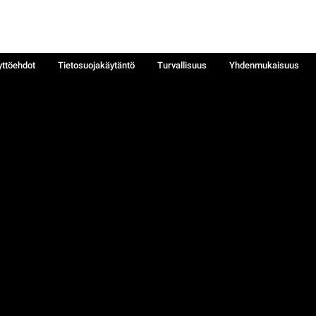
yttöehdot
Tietosuojakäytäntö
Turvallisuus
Yhdenmukaisuus