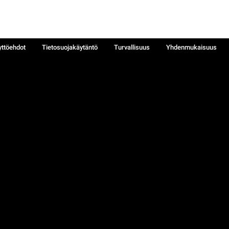
yttöehdot
Tietosuojakäytäntö
Turvallisuus
Yhdenmukaisuus