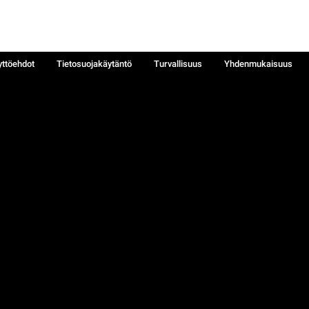
yttöehdot
Tietosuojakäytäntö
Turvallisuus
Yhdenmukaisuus