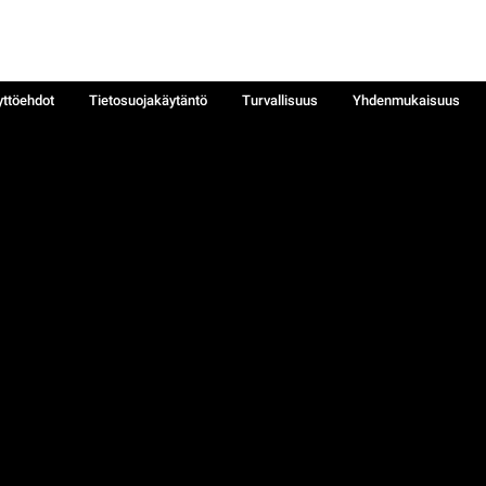
yttöehdot
Tietosuojakäytäntö
Turvallisuus
Yhdenmukaisuus