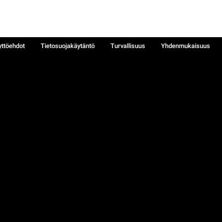
yttöehdot
Tietosuojakäytäntö
Turvallisuus
Yhdenmukaisuus