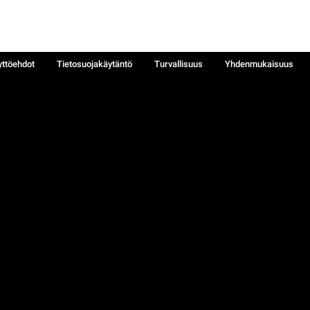
yttöehdot
Tietosuojakäytäntö
Turvallisuus
Yhdenmukaisuus