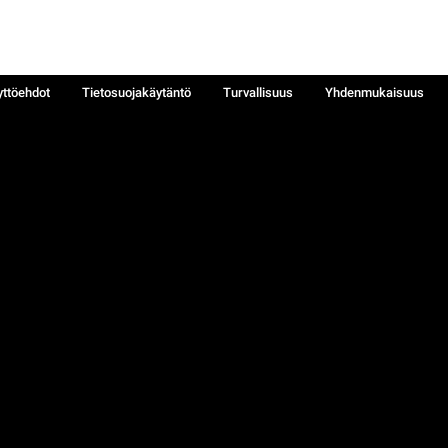
yttöehdot
Tietosuojakäytäntö
Turvallisuus
Yhdenmukaisuus