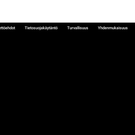
yttöehdot
Tietosuojakäytäntö
Turvallisuus
Yhdenmukaisuus