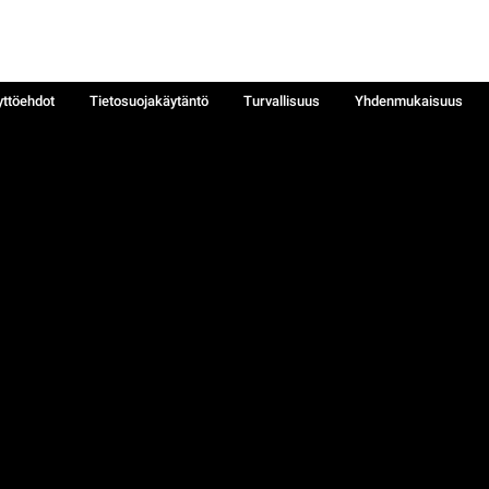
yttöehdot
Tietosuojakäytäntö
Turvallisuus
Yhdenmukaisuus