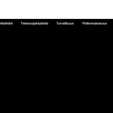
yttöehdot
Tietosuojakäytäntö
Turvallisuus
Yhdenmukaisuus