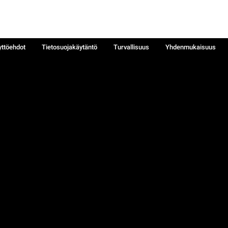
yttöehdot
Tietosuojakäytäntö
Turvallisuus
Yhdenmukaisuus