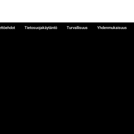
yttöehdot
Tietosuojakäytäntö
Turvallisuus
Yhdenmukaisuus