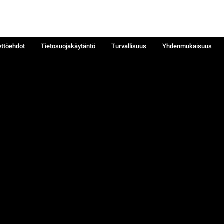
yttöehdot
Tietosuojakäytäntö
Turvallisuus
Yhdenmukaisuus