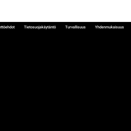
yttöehdot
Tietosuojakäytäntö
Turvallisuus
Yhdenmukaisuus