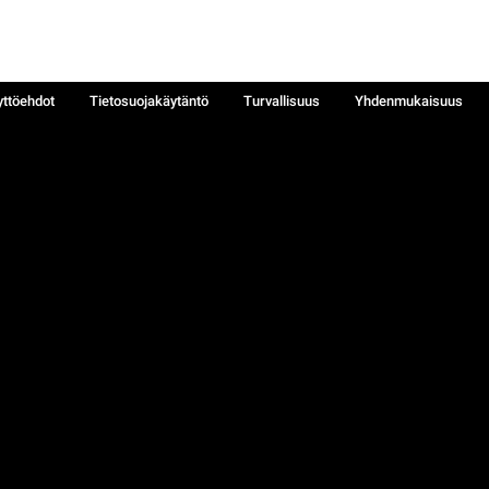
yttöehdot
Tietosuojakäytäntö
Turvallisuus
Yhdenmukaisuus