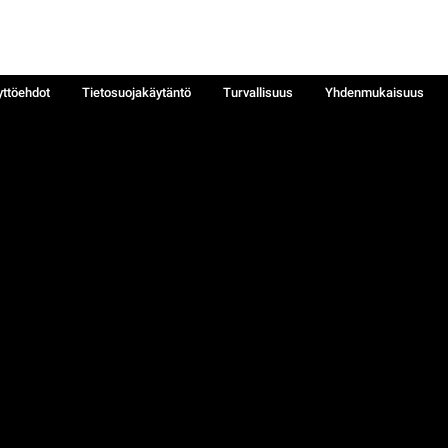
yttöehdot
Tietosuojakäytäntö
Turvallisuus
Yhdenmukaisuus