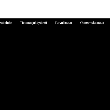
yttöehdot
Tietosuojakäytäntö
Turvallisuus
Yhdenmukaisuus