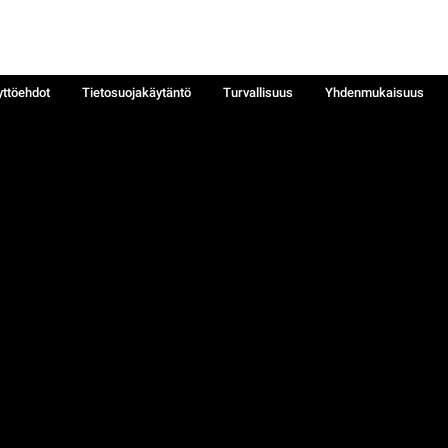
yttöehdot
Tietosuojakäytäntö
Turvallisuus
Yhdenmukaisuus