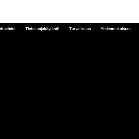
yttöehdot
Tietosuojakäytäntö
Turvallisuus
Yhdenmukaisuus