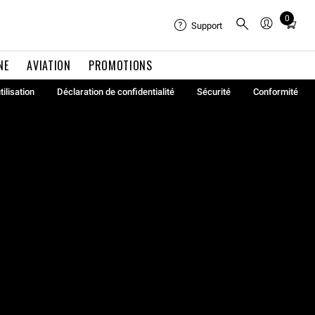
0
Total
Support
items
in
NE
AVIATION
PROMOTIONS
cart:
0
tilisation
Déclaration de confidentialité
Sécurité
Conformité