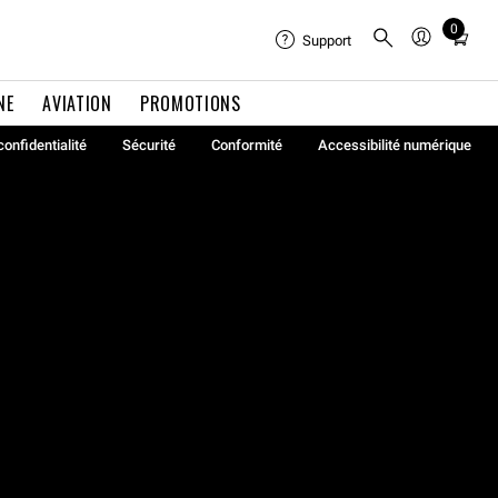
0
Total
Support
items
in
NE
AVIATION
PROMOTIONS
cart:
0
confidentialité
Sécurité
Conformité
Accessibilité numérique