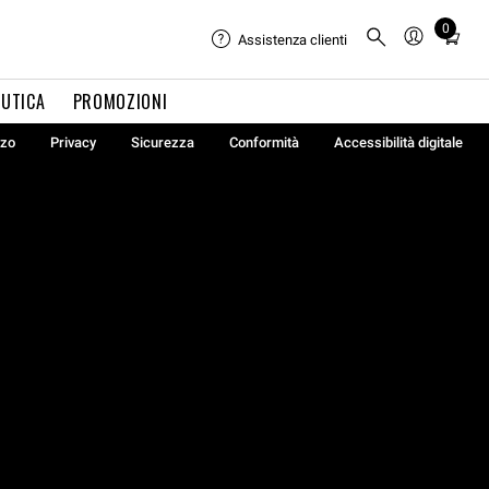
0
Total
Assistenza clienti
items
in
UTICA
PROMOZIONI
cart:
0
zzo
Privacy
Sicurezza
Conformità
Accessibilità digitale