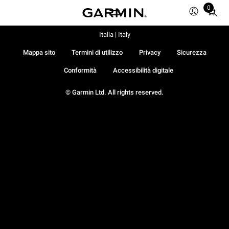
0
Total
items
in
Italia | Italy
cart:
Mappa sito
Termini di utilizzo
Privacy
Sicurezza
0
Conformità
Accessibilità digitale
© Garmin Ltd. All rights reserved.