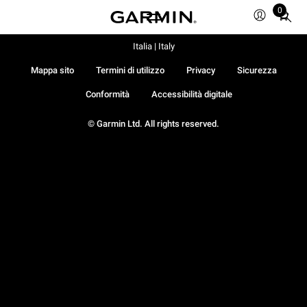
0
Total
items
in
Italia | Italy
cart:
Mappa sito
Termini di utilizzo
Privacy
Sicurezza
0
Conformità
Accessibilità digitale
© Garmin Ltd. All rights reserved.