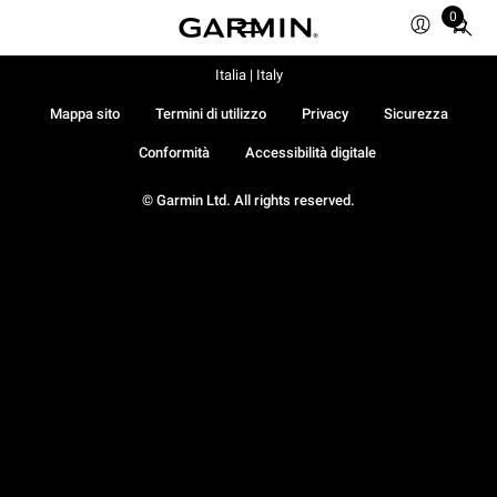
0
Total
items
in
Italia | Italy
cart:
Mappa sito
Termini di utilizzo
Privacy
Sicurezza
0
Conformità
Accessibilità digitale
© Garmin Ltd. All rights reserved.