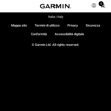
0
Total
items
in
Italia | Italy
cart:
Mappa sito
Termini di utilizzo
Privacy
Sicurezza
0
Conformità
Accessibilità digitale
© Garmin Ltd. All rights reserved.