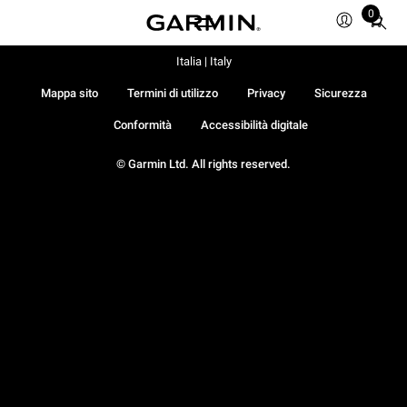
0
Total
items
in
Italia | Italy
cart:
Mappa sito
Termini di utilizzo
Privacy
Sicurezza
0
Conformità
Accessibilità digitale
© Garmin Ltd. All rights reserved.