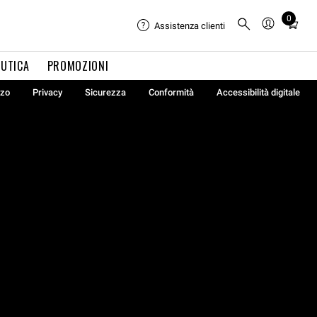
0
Total
Assistenza clienti
items
in
UTICA
PROMOZIONI
cart:
0
zzo
Privacy
Sicurezza
Conformità
Accessibilità digitale