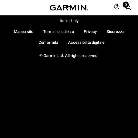
0
Total
items
in
Italia | Italy
cart:
Mappa sito
Termini di utilizzo
Privacy
Sicurezza
0
Conformità
Accessibilità digitale
© Garmin Ltd. All rights reserved.