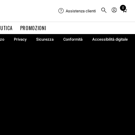
0
Total
Assistenza clienti
items
in
UTICA
PROMOZIONI
cart:
0
zzo
Privacy
Sicurezza
Conformità
Accessibilità digitale