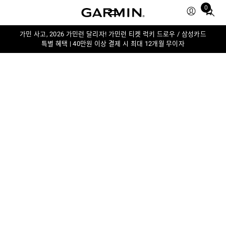
0
Total
items
in
가민 사고, 2026 가민런 달리자! 가민런 티켓 럭키 드로우 / 삼성카드
특별 혜택 | 40만원 이상 결제 시 최대 12개월 무이자
cart:
0