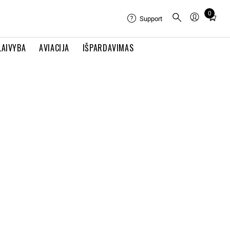
0
Total
Support
items
in
LAIVYBA
AVIACIJA
IŠPARDAVIMAS
cart:
0