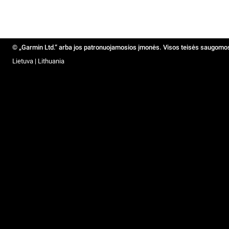
© „Garmin Ltd.“ arba jos patronuojamosios įmonės. Visos teisės saugomo
Lietuva | Lithuania