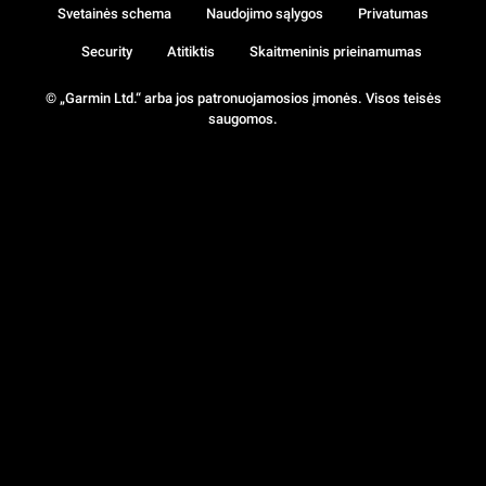
Svetainės schema
Naudojimo sąlygos
Privatumas
Security
Atitiktis
Skaitmeninis prieinamumas
© „Garmin Ltd.“ arba jos patronuojamosios įmonės. Visos teisės
saugomos.