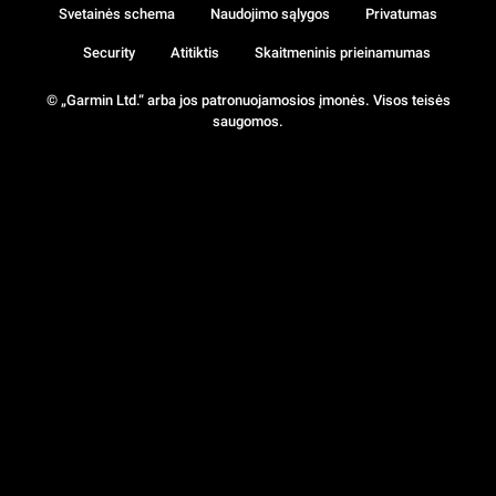
Svetainės schema
Naudojimo sąlygos
Privatumas
Security
Atitiktis
Skaitmeninis prieinamumas
© „Garmin Ltd.“ arba jos patronuojamosios įmonės. Visos teisės
saugomos.