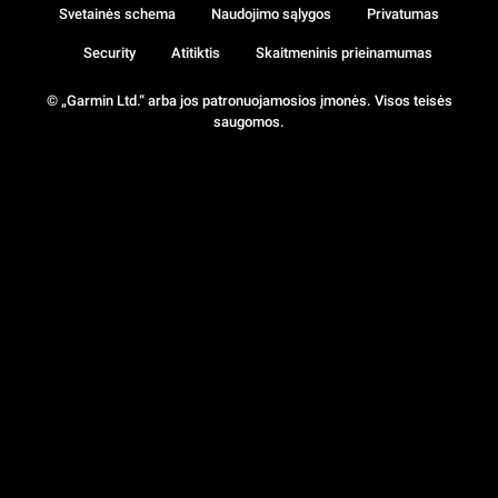
Svetainės schema
Naudojimo sąlygos
Privatumas
Security
Atitiktis
Skaitmeninis prieinamumas
© „Garmin Ltd.“ arba jos patronuojamosios įmonės. Visos teisės
saugomos.