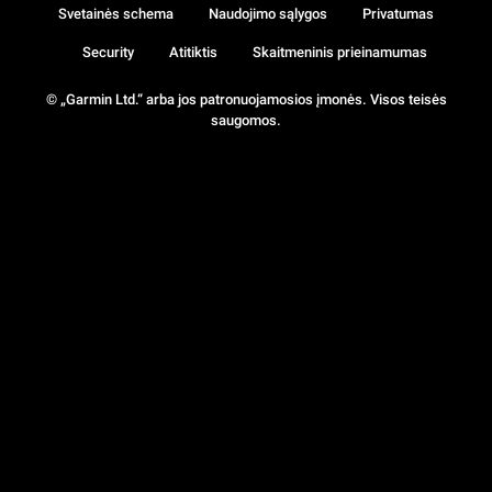
Svetainės schema
Naudojimo sąlygos
Privatumas
Security
Atitiktis
Skaitmeninis prieinamumas
© „Garmin Ltd.“ arba jos patronuojamosios įmonės. Visos teisės
saugomos.