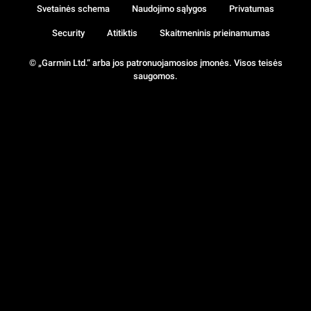
Svetainės schema
Naudojimo sąlygos
Privatumas
Security
Atitiktis
Skaitmeninis prieinamumas
© „Garmin Ltd.“ arba jos patronuojamosios įmonės. Visos teisės
saugomos.