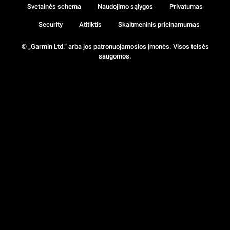
Svetainės schema
Naudojimo sąlygos
Privatumas
Security
Atitiktis
Skaitmeninis prieinamumas
© „Garmin Ltd.“ arba jos patronuojamosios įmonės. Visos teisės
saugomos.