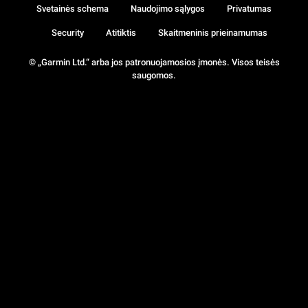
Svetainės schema
Naudojimo sąlygos
Privatumas
Security
Atitiktis
Skaitmeninis prieinamumas
© „Garmin Ltd.“ arba jos patronuojamosios įmonės. Visos teisės
saugomos.